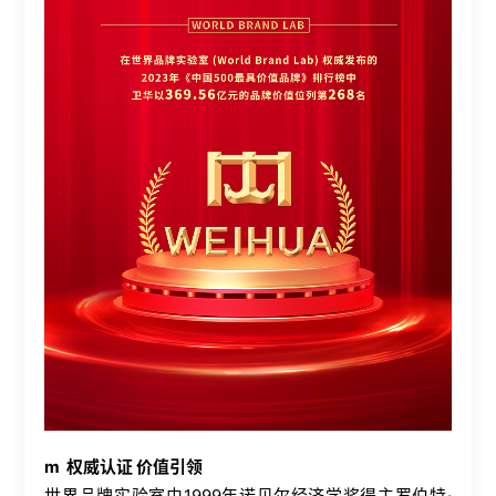
m
权威认证
价值引领
世界品牌实验室由
1999
年诺贝尔经济学奖得主罗伯特·