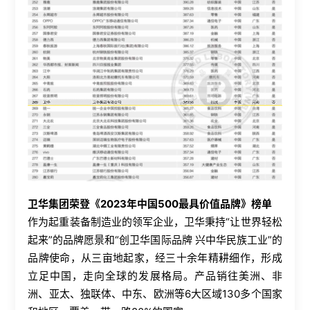
卫华集团荣登《
2023
年中国
500
最具价值品牌》榜单
作为起重装备制造业的领军企业，卫华秉持“让世界轻松
起来”的品牌愿景和“创卫华国际品牌 兴中华民族工业”的
品牌使命，从三亩地起家，经三十余年精耕细作，形成
立足中国，走向全球的发展格局。产品销往美洲、非
洲、亚太、独联体、中东、欧洲等
6
大区域
130
多个国家